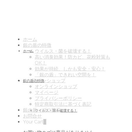
ホーム
銀の盾の特徴
ウイルス・菌を破壊する！
ホーム
高い消臭効果！防カビ、花粉対策も
OK！
効果が持続、しかも安全・安心！
「銀の盾」できれい空間を！
オンラインショップ
銀の盾の特徴
オンラインショップ
マイページ
プライバシーポリシー
特定商取引法に基づく表記
銀の盾・プロ施工
ウイルス・菌を破壊する！
お問合せ
Your Cart
0