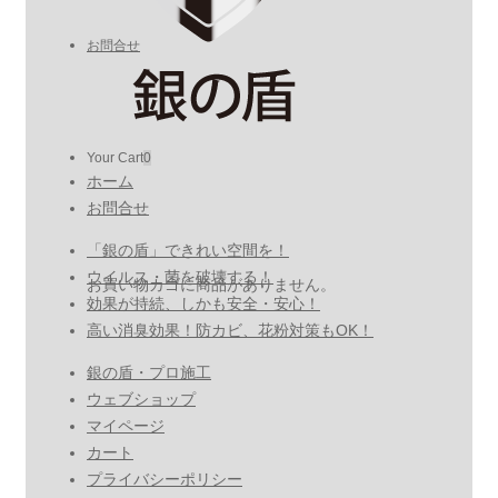
お問合せ
Your Cart
0
ホーム
お問合せ
「銀の盾」できれい空間を！
ウイルス・菌を破壊する！
お買い物カゴに商品がありません。
効果が持続、しかも安全・安心！
高い消臭効果！防カビ、花粉対策もOK！
銀の盾・プロ施工
ウェブショップ
マイページ
カート
プライバシーポリシー