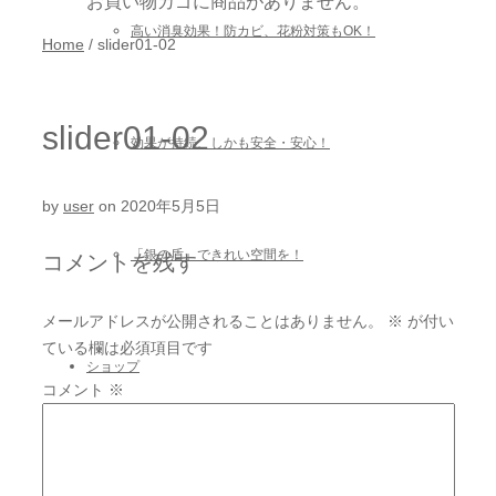
お買い物カゴに商品がありません。
高い消臭効果！防カビ、花粉対策もOK！
Home
/
slider01-02
slider01-02
効果が持続、しかも安全・安心！
by
user
on
2020年5月5日
「銀の盾」できれい空間を！
コメントを残す
メールアドレスが公開されることはありません。
※
が付い
ている欄は必須項目です
ショップ
コメント
※
オンラインショップ