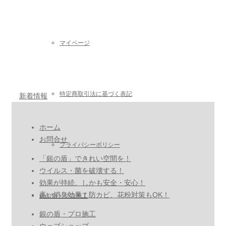
マイページ
特定商取引法に基づく表記
新着情報
ホーム
お問合せ
プライバシーポリシー
「銀の盾」できれい空間を！
ウイルス・菌を破壊する！
効果が持続、しかも安全・安心！
高い消臭効果！防カビ、花粉対策もOK！
銀の盾・プロ施工
銀の盾・プロ施工
ウェブショップ