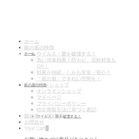
ホーム
銀の盾の特徴
ウイルス・菌を破壊する！
ホーム
高い消臭効果！防カビ、花粉対策も
OK！
効果が持続、しかも安全・安心！
「銀の盾」できれい空間を！
オンラインショップ
銀の盾の特徴
オンラインショップ
マイページ
プライバシーポリシー
特定商取引法に基づく表記
銀の盾・プロ施工
ウイルス・菌を破壊する！
お問合せ
Your Cart
0