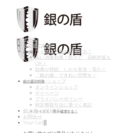
ホーム
銀の盾の特徴
ウイルス・菌を破壊する！
ホーム
高い消臭効果！防カビ、花粉対策も
OK！
効果が持続、しかも安全・安心！
「銀の盾」できれい空間を！
オンラインショップ
銀の盾の特徴
オンラインショップ
マイページ
プライバシーポリシー
特定商取引法に基づく表記
銀の盾・プロ施工
ウイルス・菌を破壊する！
お問合せ
Your Cart
0