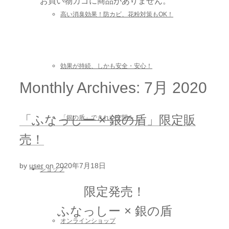
お買い物カゴに商品がありません。
高い消臭効果！防カビ、花粉対策もOK！
効果が持続、しかも安全・安心！
Monthly Archives: 7月 2020
「ふなっしー × 銀の盾」限定販
「銀の盾」できれい空間を！
売！
by
user
on
2020年7月18日
ショップ
限定発売！
ふなっしー × 銀の盾
オンラインショップ