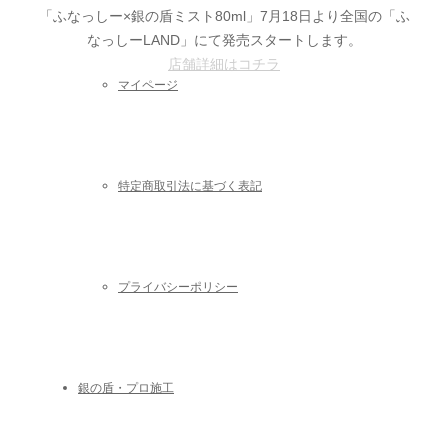
「ふなっしー×銀の盾ミスト80ml」7月18日より全国の「ふ
なっしーLAND」にて発売スタートします。
店舗詳細はコチラ
マイページ
特定商取引法に基づく表記
プライバシーポリシー
銀の盾・プロ施工